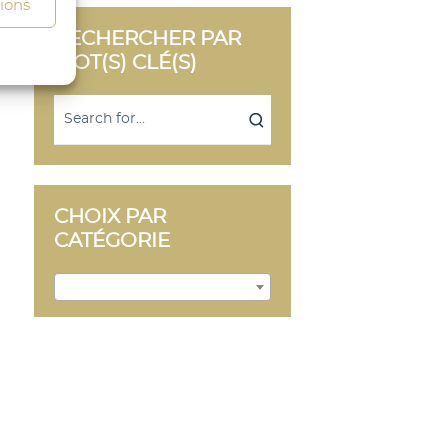
tions
RECHERCHER PAR
MOT(S) CLÉ(S)
CHOIX PAR
CATÉGORIE
s activé
Ailleurs & Voyages (9)
×