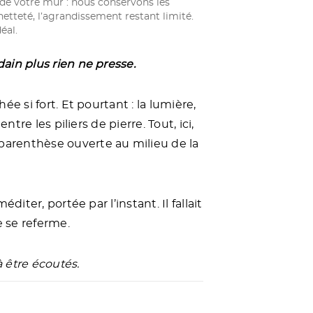
de votre mur : nous conservons les
netteté, l’agrandissement restant limité.
éal.
ain plus rien ne presse.
e si fort. Et pourtant : la lumière,
ntre les piliers de pierre. Tout, ici,
arenthèse ouverte au milieu de la
diter, portée par l’instant. Il fallait
e se referme.
 être écoutés.