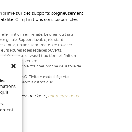
mprimé sur des supports soigneusement
bilité. Cinq finitions sont disponibles :
elle, finition semi-mate. Le grain du tissu
originale. Support lavable, résistant.
e subtile, finition semi-mate. Un toucher
ieurs épurés et les espaces ouverts.
spirée du papier washi traditionnel, finition
au service de l’œuvre.
u matière noble, toucher proche de la toile de
inal.
able, sans PVC. Finition mate élégante,
des
ble sans compromis esthétique.
rmations
 qu’à
ix si vous avez un doute,
contactez-nous
.
es
ntement