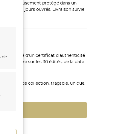
leau, soigneusement protégé dans un
ion : 5 à 10 jours ouvrés. Livraison suivie
compagné d’un certificat d’authenticité
s de
l’exemplaire sur les 30 édités, de la date
ression.
une pièce de collection, traçable, unique,
r
s
s activé