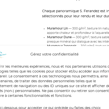
Chaque panoramique S. Ferandez est i
sélectionnés pour leur rendu et leur dura
Muramour Lin
— 300 g/m², texture lin natur
apporte chaleur et profondeur à l’aquarelle 
Muramour Dune
— 300 g/m², texture sablé
presque minéral qui dialogue avec les intér
Muramour Japonais
— 300 g/m², texture in
semi-mate. La légèreté du papier japonais 
Gérez votre confidentialité
Jet tex
— Toile textile haut de gamme, rend
peinture. Pour ceux qui veulent frôler l’orig
Aquapaper
— Intissé premium 100 % recycl
rir les meilleures expériences, nous et nos partenaires utilisons 
résistante à l’humidité. Le choix responsa
ogies telles que les cookies pour stocker et/ou accéder aux info
pareil. Le consentement à ces technologies nous permettra, ainsi
Votre conseillère vous guide dans le cho
enaires, de traiter des données personnelles telles que le
ement de navigation ou des ID uniques sur ce site et afficher d
tés (non-) personnalisées. Ne pas consentir ou retirer son conse
re à certaines fonctionnalités et fonctions.
Une livraison à la hauteur de l’œuvre
ci-dessous pour accepter ce qui précède ou faites des choix