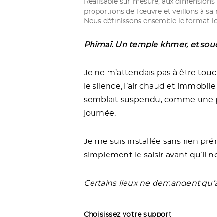
Réalisable sur-mesure, aux dimensions 
é
proportions de l’œuvre et veillons à sa 
d
Nous définissons ensemble le format id
e
P
h
Phimaï. Un temple khmer, et soud
i
m
a
Je ne m’attendais pas à être touché
ï
le silence, l’air chaud et immobile e
semblait suspendu, comme une p
journée.
Je me suis installée sans rien prémé
simplement le saisir avant qu’il n
Certains lieux ne demandent qu’à
Choisissez votre support