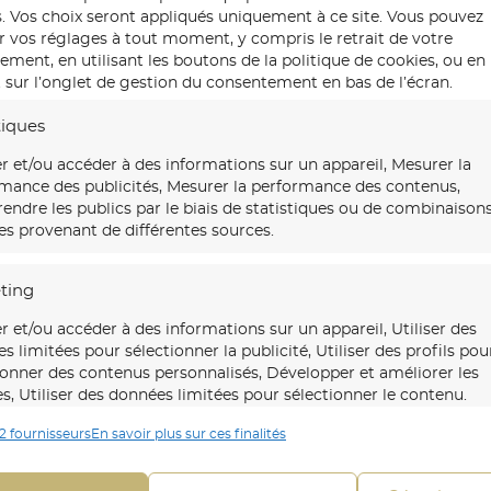
Votre panoramique est expédié en rou
s. Vos choix seront appliqués uniquement à ce site. Vous pouvez
tube rigide sur mesure. Délai de fabricat
r vos réglages à tout moment, y compris le retrait de votre
en France et en Europe.
ment, en utilisant les boutons de la politique de cookies, ou en
 sur l’onglet de gestion du consentement en bas de l’écran.
tiques
Certificat d’authenticité
r et/ou accéder à des informations sur un appareil, Mesurer la
mance des publicités, Mesurer la performance des contenus,
Chaque panoramique S. Ferandez est ac
ndre les publics par le biais de statistiques ou de combinaison
signé à la main. Il atteste du numéro de 
s provenant de différentes sources.
de création et de l’authenticité de l’imp
ting
Ce certificat fait de votre panoramique 
transmissible.
r et/ou accéder à des informations sur un appareil, Utiliser des
s limitées pour sélectionner la publicité, Utiliser des profils pou
ionner des contenus personnalisés, Développer et améliorer les
es, Utiliser des données limitées pour sélectionner le contenu.
Stock disponible : 30 exemplaire
2 fournisseurs
En savoir plus sur ces finalités
onnalités
Toujour