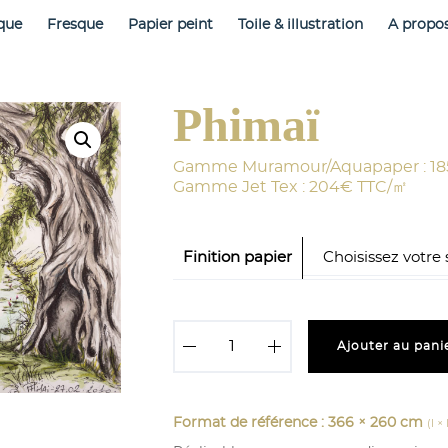
que
Fresque
Papier peint
Toile & illustration
A propo
Phimaï
Finition papier
q
Ajouter au pani
u
a
n
t
i
Format de référence : 366 × 260 cm
(l ×
t