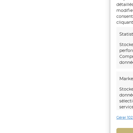
détaillé
modifie
consente
cliquant
Statis
Stocke
perfor
Compre
donnée
Marke
Stocke
donnée
sélect
servic
Gérer 102
Foncti