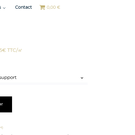
s
Contact
0,00 €
er
 H)