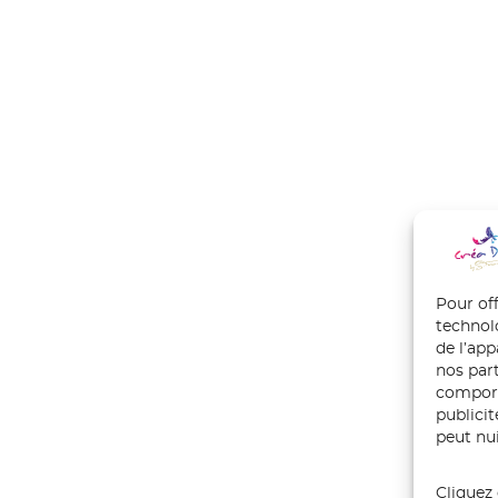
Pour off
technol
de l’ap
nos part
comport
publici
peut nui
Cliquez 