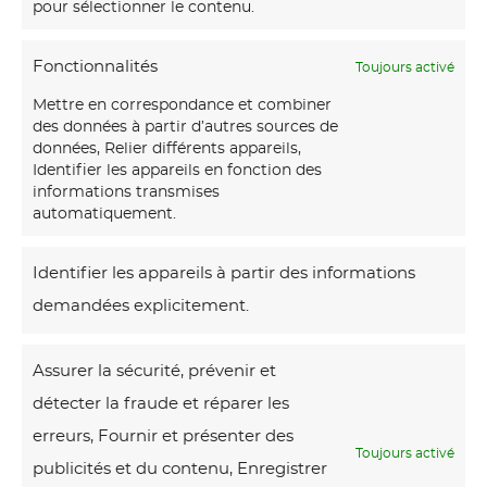
pour sélectionner le contenu.
i
s
Fonctionnalités
Toujours activé
e
Mettre en correspondance et combiner
des données à partir d’autres sources de
données, Relier différents appareils,
Identifier les appareils en fonction des
informations transmises
automatiquement.
Identifier les appareils à partir des informations
demandées explicitement.
Assurer la sécurité, prévenir et
Assise
A partir de
1302,00
€
TTC
détecter la fraude et réparer les
C
Choix des options
e
erreurs, Fournir et présenter des
Toujours activé
p
publicités et du contenu, Enregistrer
r
Produits similaires