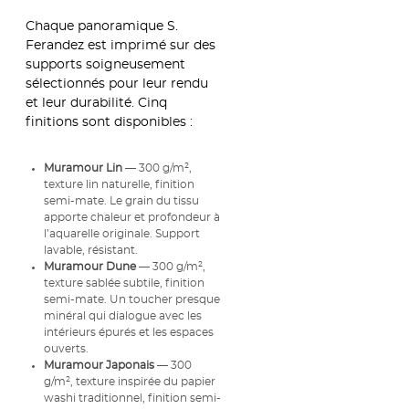
Chaque panoramique S.
Ferandez est imprimé sur des
supports soigneusement
sélectionnés pour leur rendu
et leur durabilité. Cinq
finitions sont disponibles :
Muramour Lin
— 300 g/m²,
texture lin naturelle, finition
semi-mate. Le grain du tissu
apporte chaleur et profondeur à
l’aquarelle originale. Support
lavable, résistant.
Muramour Dune
— 300 g/m²,
texture sablée subtile, finition
semi-mate. Un toucher presque
minéral qui dialogue avec les
intérieurs épurés et les espaces
ouverts.
Muramour Japonais
— 300
g/m², texture inspirée du papier
washi traditionnel, finition semi-