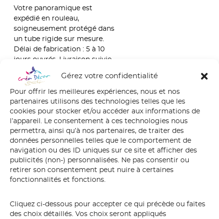
Votre panoramique est
expédié en rouleau,
soigneusement protégé dans
un tube rigide sur mesure.
Délai de fabrication : 5 à 10
jours ouvrés. Livraison suivie
en France et en Europe.
Gérez votre confidentialité
Pour offrir les meilleures expériences, nous et nos
partenaires utilisons des technologies telles que les
Certificat d’authenticité
cookies pour stocker et/ou accéder aux informations de
l’appareil. Le consentement à ces technologies nous
permettra, ainsi qu’à nos partenaires, de traiter des
Chaque panoramique S.
données personnelles telles que le comportement de
Ferandez est accompagné
navigation ou des ID uniques sur ce site et afficher des
d’un certificat d’authenticité
publicités (non-) personnalisées. Ne pas consentir ou
signé à la main. Il atteste du
retirer son consentement peut nuire à certaines
numéro de l’exemplaire sur les
fonctionnalités et fonctions.
30 édités, de la date de
création et de l’authenticité de
Cliquez ci-dessous pour accepter ce qui précède ou faites
l’impression.
des choix détaillés. Vos choix seront appliqués