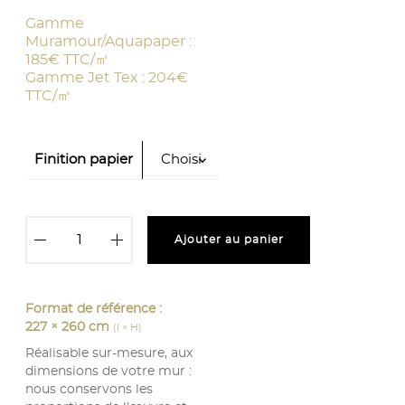
Finition papier
q
Ajouter au panier
u
a
n
t
i
Format de référence :
t
227 × 260 cm
(l × H)
é
Réalisable sur-mesure, aux
d
dimensions de votre mur :
e
T
nous conservons les
e