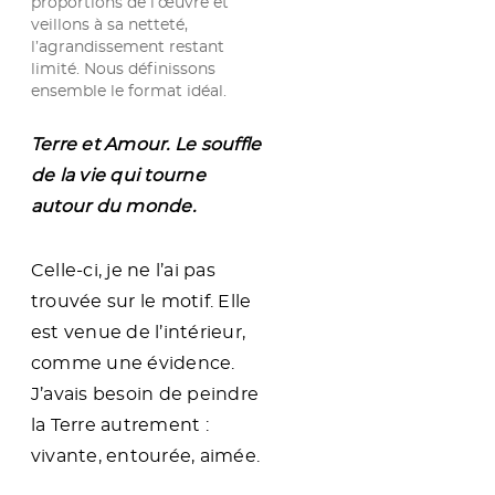
proportions de l’œuvre et
r
veillons à sa netteté,
r
l’agrandissement restant
e
limité. Nous définissons
e
ensemble le format idéal.
t
A
m
Terre et Amour. Le souffle
o
de la vie qui tourne
u
r
autour du monde.
Celle-ci, je ne l’ai pas
trouvée sur le motif. Elle
est venue de l’intérieur,
comme une évidence.
J’avais besoin de peindre
la Terre autrement :
vivante, entourée, aimée.