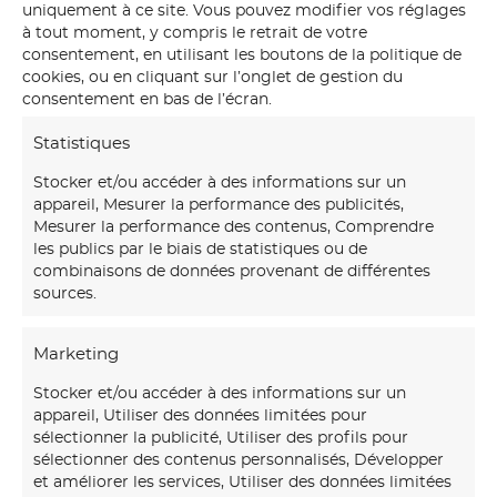
uniquement à ce site. Vous pouvez modifier vos réglages
Ce certificat fait de votre
à tout moment, y compris le retrait de votre
panoramique une pièce de
consentement, en utilisant les boutons de la politique de
collection, traçable, unique,
cookies, ou en cliquant sur l’onglet de gestion du
transmissible.
consentement en bas de l’écran.
Statistiques
Stock disponible : 30
Stocker et/ou accéder à des informations sur un
appareil, Mesurer la performance des publicités,
exemplaires
Mesurer la performance des contenus, Comprendre
les publics par le biais de statistiques ou de
combinaisons de données provenant de différentes
sources.
Vous aimerez peut-être
Marketing
aussi…
Stocker et/ou accéder à des informations sur un
appareil, Utiliser des données limitées pour
A
sélectionner la publicité, Utiliser des profils pour
s
sélectionner des contenus personnalisés, Développer
et améliorer les services, Utiliser des données limitées
s