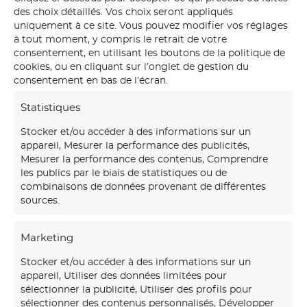
You might also like
des choix détaillés. Vos choix seront appliqués
uniquement à ce site. Vous pouvez modifier vos réglages
à tout moment, y compris le retrait de votre
F
consentement, en utilisant les boutons de la politique de
cookies, ou en cliquant sur l’onglet de gestion du
r
consentement en bas de l’écran.
e
Statistiques
s
q
Stocker et/ou accéder à des informations sur un
appareil, Mesurer la performance des publicités,
u
Mesurer la performance des contenus, Comprendre
30 JUILLET 2026
e
les publics par le biais de statistiques ou de
Fresque murale en entreprise
combinaisons de données provenant de différentes
: transformer vos espaces de
m
sources.
travail avec l’art
u
r
Marketing
a
Stocker et/ou accéder à des informations sur un
C
l
appareil, Utiliser des données limitées pour
a
sélectionner la publicité, Utiliser des profils pour
e
sélectionner des contenus personnalisés, Développer