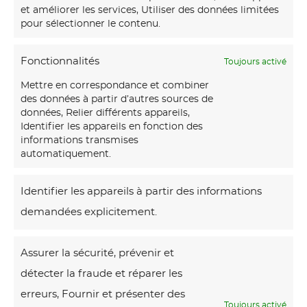
d
e
et améliorer les services, Utiliser des données limitées
e
pour sélectionner le contenu.
n
a
e
u
Fonctionnalités
Toujours activé
n
o
20 JUILLET 2026
Mettre en correspondance et combiner
t
Cadeau original en peinture :
des données à partir d’autres sources de
r
r
offrir une œuvre d’art
données, Relier différents appareils,
i
Identifier les appareils en fonction des
e
informations transmises
g
p
automatiquement.
i
I
r
n
Identifier les appareils à partir des informations
l
i
a
demandées explicitement.
l
s
l
u
e
e
Assurer la sécurité, prévenir et
s
:
n
détecter la fraude et réparer les
t
t
18 JUIN 2026
p
erreurs, Fournir et présenter des
r
r
Illustration sur commande :
Toujours activé