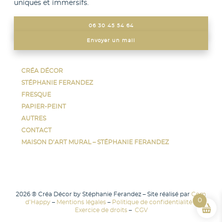
n
uniques et immersifs.
e
a
e
:
c
06 30 45 54 64
œ
c
e
Envoyer un mail
u
o
s
v
m
d
CRÉA DÉCOR
r
m
e
STÉPHANIE FERANDEZ
e
FRESQUE
e
t
d
PAPIER-PEINT
n
r
AUTRES
’
t
a
CONTACT
a
n
v
MAISON D’ART MURAL – STÉPHANIE FERANDEZ
r
a
a
t
î
i
t
l
2026 ® Créa Décor by Stéphanie Ferandez – Site réalisé par
Com
0
u
a
d’Happy
–
Mentions légales
–
Politique de confidentialité
–
Exercice de droits
–
CGV
n
v