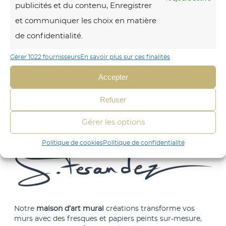
e
comment naît une œuvre
publicités et du contenu, Enregistrer
a
a
i
peinte pour vous
et communiquer les choix en matière
t
n
n
de confidentialité.
i
s
t
o
f
Gérer 1022 fournisseurs
En savoir plus sur ces finalités
u
n
o
r
Accepter
s
r
e
u
Refuser
m
:
r
e
o
Gérer les options
c
r
f
Politique de cookies
Politique de confidentialité
o
v
f
m
o
r
m
s
i
a
e
r
n
s
Notre
maison d’art mural
créations transforme vos
u
murs avec des fresques et papiers peints sur-mesure,
d
p