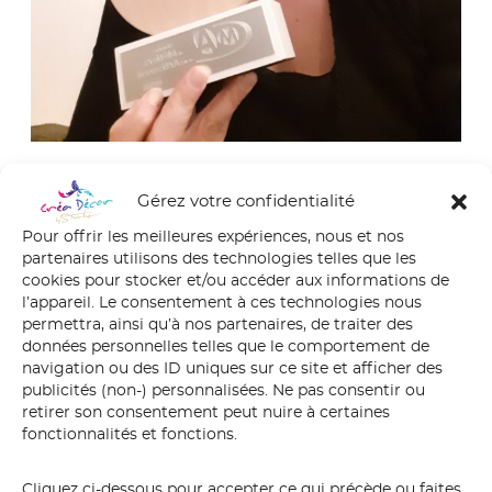
Gérez votre confidentialité
2019
Pour offrir les meilleures expériences, nous et nos
partenaires utilisons des technologies telles que les
dans
Parcours
cookies pour stocker et/ou accéder aux informations de
l’appareil. Le consentement à ces technologies nous
permettra, ainsi qu’à nos partenaires, de traiter des
Trophée des «Femmes de l’Artisanat» de la Chambre
données personnelles telles que le comportement de
des métier et de l’Artisanat du Morbihan
navigation ou des ID uniques sur ce site et afficher des
publicités (non-) personnalisées. Ne pas consentir ou
retirer son consentement peut nuire à certaines
fonctionnalités et fonctions.
Cliquez ci-dessous pour accepter ce qui précède ou faites