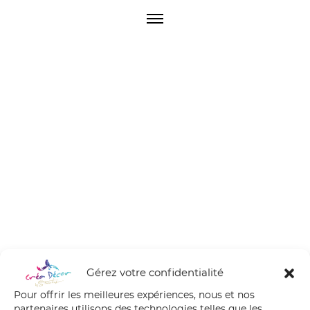
O
p
e
n
M
e
n
u
Gérez votre confidentialité
Pour offrir les meilleures expériences, nous et nos
partenaires utilisons des technologies telles que les