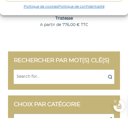
Politique de cookies
Politique de confidentialité
Tristesse
A partir de
776,00
€
TTC
C
Choix des options
e
p
r
o
d
RECHERCHER PAR MOT(S) CLÉ(S)
u
i
t
a
p
l
u
s
i
0
CHOIX PAR CATÉGORIE
e
u
r
Sélectionner une catégorie
s
v