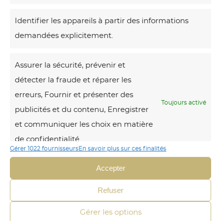
Identifier les appareils à partir des informations
Voici le seul
résultat
demandées explicitement.
T
Assurer la sécurité, prévenir et
r
détecter la fraude et réparer les
i
erreurs, Fournir et présenter des
s
Toujours activé
publicités et du contenu, Enregistrer
t
et communiquer les choix en matière
e
de confidentialité.
s
Gérer 1022 fournisseurs
En savoir plus sur ces finalités
s
Accepter
e
Refuser
Gérer les options