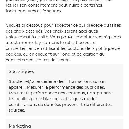
un tube rigide sur mesure.
retirer son consentement peut nuire à certaines
Délai de fabrication : 5 à 10
fonctionnalités et fonctions.
jours ouvrés. Livraison suivie
en France et en Europe.
Cliquez ci-dessous pour accepter ce qui précède ou faites
des choix détaillés. Vos choix seront appliqués
uniquement à ce site. Vous pouvez modifier vos réglages
à tout moment, y compris le retrait de votre
Certificat d’authenticité
consentement, en utilisant les boutons de la politique de
cookies, ou en cliquant sur l’onglet de gestion du
Chaque panoramique S.
consentement en bas de l’écran.
Ferandez est accompagné
d’un certificat d’authenticité
Statistiques
signé à la main. Il atteste du
Stocker et/ou accéder à des informations sur un
numéro de l’exemplaire sur les
appareil, Mesurer la performance des publicités,
30 édités, de la date de
Mesurer la performance des contenus, Comprendre
création et de l’authenticité de
les publics par le biais de statistiques ou de
l’impression.
combinaisons de données provenant de différentes
sources.
Ce certificat fait de votre
panoramique une pièce de
Marketing
collection, traçable, unique,