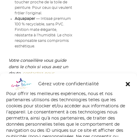
toucher proche de la toile de
peinture. Pour ceux qui veulent
frôler l’original.
Aquapaper
— Intissé premium
100 % recyclable, sans PVC.
Finition mate élégante,
résistante à l’humidité. Le choix
responsable sans compromis
esthétique.
Votre conseillère vous guide
dans le choix si vous avez un
doute,
contactez-nous
.
Gérez votre confidentialité
Pour offrir les meilleures expériences, nous et nos
Une livraison à la hauteur de
partenaires utilisons des technologies telles que les
l’œuvre
cookies pour stocker et/ou accéder aux informations de
l’appareil. Le consentement à ces technologies nous
permettra, ainsi qu’à nos partenaires, de traiter des
Votre panoramique est
données personnelles telles que le comportement de
expédié en rouleau,
navigation ou des ID uniques sur ce site et afficher des
soigneusement protégé dans
publicités (non-) personnalisées. Ne pas consentir ou