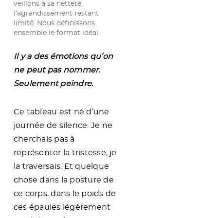
i
veillons à sa netteté,
s
l’agrandissement restant
t
limité. Nous définissons
e
ensemble le format idéal.
s
s
e
Il y a des émotions qu’on
ne peut pas nommer.
Seulement peindre.
Ce tableau est né d’une
journée de silence. Je ne
cherchais pas à
représenter la tristesse, je
la traversais. Et quelque
chose dans la posture de
ce corps, dans le poids de
ces épaules légèrement