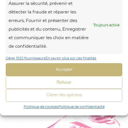
n
Assurer la sécurité, prévenir et
e
détecter la fraude et réparer les
a
erreurs, Fournir et présenter des
Toujours activé
u
publicités et du contenu, Enregistrer
P
et communiquer les choix en matière
r
de confidentialité.
i
Gérer 1022 fournisseurs
En savoir plus sur ces finalités
n
Montagne au Printemps
Accepter
t
A partir de
2689,00
€
TTC
C
Choix des options
e
Refuser
e
m
P
p
r
Gérer les options
p
o
o
d
s
s
Politique de cookies
Politique de confidentialité
u
e
i
t
a