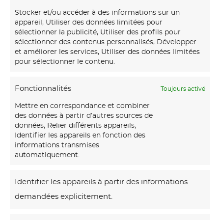
transmissible.
Stocker et/ou accéder à des informations sur un
appareil, Utiliser des données limitées pour
sélectionner la publicité, Utiliser des profils pour
Stock disponible : 30
sélectionner des contenus personnalisés, Développer
et améliorer les services, Utiliser des données limitées
exemplaires
pour sélectionner le contenu.
Fonctionnalités
Toujours activé
Mettre en correspondance et combiner
Produits similaires
des données à partir d’autres sources de
données, Relier différents appareils,
M
Identifier les appareils en fonction des
informations transmises
o
automatiquement.
n
t
Identifier les appareils à partir des informations
a
demandées explicitement.
g