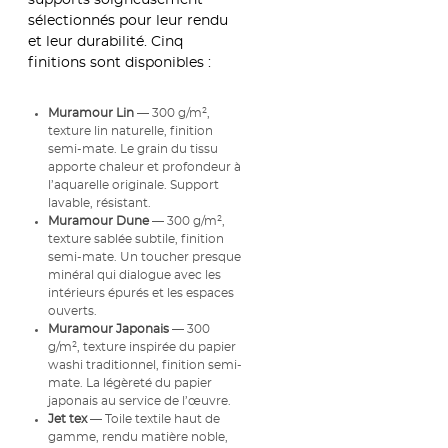
sélectionnés pour leur rendu
et leur durabilité. Cinq
finitions sont disponibles :
Muramour Lin
— 300 g/m²,
texture lin naturelle, finition
semi-mate. Le grain du tissu
apporte chaleur et profondeur à
l’aquarelle originale. Support
lavable, résistant.
Muramour Dune
— 300 g/m²,
texture sablée subtile, finition
semi-mate. Un toucher presque
minéral qui dialogue avec les
intérieurs épurés et les espaces
ouverts.
Muramour Japonais
— 300
g/m², texture inspirée du papier
washi traditionnel, finition semi-
mate. La légèreté du papier
japonais au service de l’œuvre.
Jet tex
— Toile textile haut de
gamme, rendu matière noble,