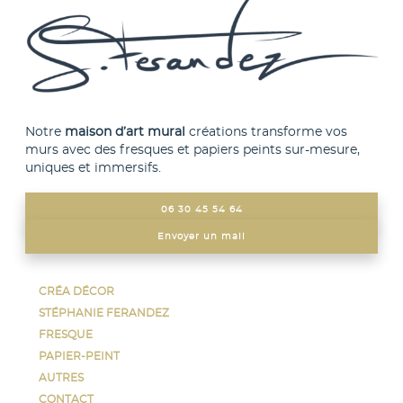
i
L
e
e
s
s
s
o
u
p
r
t
l
i
a
o
p
Notre
maison d’art mural
créations transforme vos
n
a
murs avec des fresques et papiers peints sur-mesure,
s
g
uniques et immersifs.
p
e
e
d
u
u
06 30 45 54 64
v
p
e
Envoyer un mail
r
n
o
t
d
ê
u
CRÉA DÉCOR
t
i
STÉPHANIE FERANDEZ
r
t
e
FRESQUE
c
PAPIER-PEINT
h
AUTRES
o
i
CONTACT