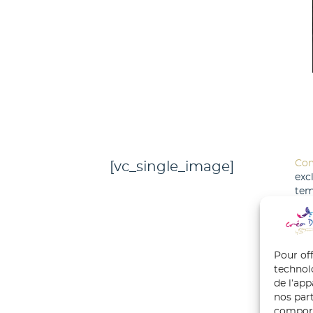
Com
[vc_single_image]
exc
tem
gra
Tou
ici
Pour off
technol
de l’ap
nos part
comport