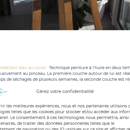
battant bleu au corail :
Technique peinture à l’huile en deux tem
lusivement au pinceau. La première couche autour de lui est réal
ps de séchages de plusieurs semaines, la seconde couche est ré
ttés pour faire apparaître la première couche – 20 x 35 cm
Gérez votre confidentialité
tes ces œuvres peuvent être commandées ou créer sur mesure.
rir les meilleures expériences, nous et nos partenaires utilisons 
ogies telles que les cookies pour stocker et/ou accéder aux info
pareil. Le consentement à ces technologies nous permettra, ainsi
enaires, de traiter des données personnelles telles que le
ement de navigation ou des ID uniques sur ce site et afficher d