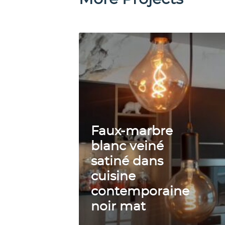
F
a
u
x
-
m
a
Faux-marbre
r
blanc veiné
b
satiné dans
r
cuisine
e
contemporaine
b
noir mat
l