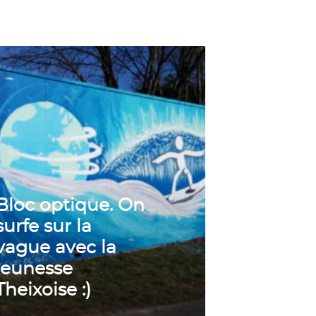
Bloc optique. On
surfe sur la
vague avec la
jeunesse
Theixoise :)