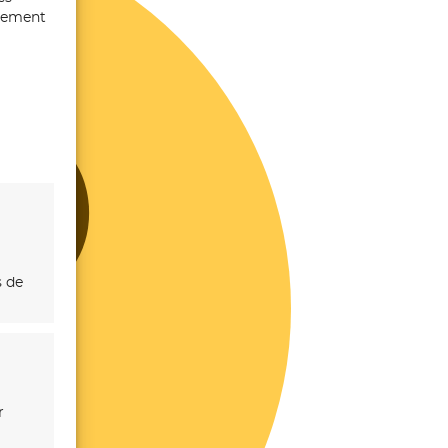
ntement
s de
r