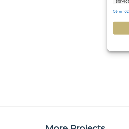
servic
Gérer 102
Foncti
Mettre
d’autr
Identi
trans
Identi
explic
Assure
répare
du co
matièr
More Projects