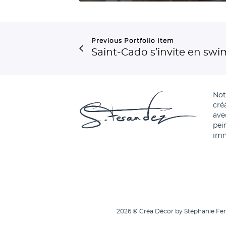
a
n
c
Previous Portfolio Item
Saint-Cado s’invite en swi
v
e
i
No
n
cré
é
ave
pei
s
imm
a
t
i
n
é
2026 ® Créa Décor by Stéphanie Fera
d