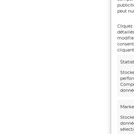
publici
peut nui
Cliquez 
détaillé
modifie
consente
cliquant
Statis
Stocke
perfor
Compre
donnée
Marke
Stocke
donnée
sélect