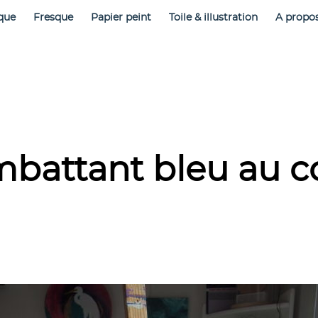
que
Fresque
Papier peint
Toile & illustration
A propo
battant bleu au co