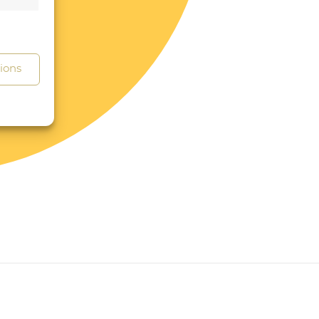
s activé
tions
s activé