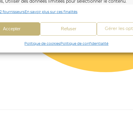
es, Utiliser des données limitées pour sélectionner le contenu.
2 fournisseurs
En savoir plus sur ces finalités
onnalités
Toujour
 en correspondance et combiner des données à partir
Accepter
Refuser
Gérer les op
es sources de données, Relier différents appareils,
fier les appareils en fonction des informations
Politique de cookies
Politique de confidentialité
mises automatiquement.
fier les appareils à partir des informations demandées
itement.
r la sécurité, prévenir et détecter la fraude et
r les erreurs, Fournir et présenter des publicités et
Toujour
ntenu, Enregistrer et communiquer les choix en
e de confidentialité.