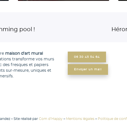
i
n
t
s
e
u
mming pool !
Héron
e
r
n
f
f
e
tre
maison d’art mural
a
s
06 30 45 54 64
ations transforme vos murs
n
u
c des fresques et papiers
Envoyer un mail
nts sur-mesure, uniques et
c
r
ersifs.
e
l
–
a
P
v
l
a
o
g
ndez – Site réalisé par
Com d’Happy
–
Mentions légales
–
Politique de confi
e
u