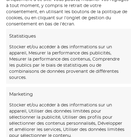
fresque de 5 mètres de long sur 6 mètres de haut sous-
à tout moment, y compris le retrait de votre
bassement inclut.
consentement, en utilisant les boutons de la politique de
cookies, ou en cliquant sur l’onglet de gestion du
consentement en bas de l’écran.
Statistiques
Le but de cette démarche ? Que les gens passant
devant cet immense
Héron bleu
s’en rappelle avant que
Stocker et/ou accéder à des informations sur un
cette maison ne soit rasée. Sur ce même emplacement,
appareil, Mesurer la performance des publicités,
un magnifique bâtiment contemporain verra le jour.
Mesurer la performance des contenus, Comprendre
Celui esquissé d’ailleurs sur ce décor extérieur à côté de
les publics par le biais de statistiques ou de
cet oiseau majestueux en vol.
combinaisons de données provenant de différentes
sources.
Marketing
Stocker et/ou accéder à des informations sur un
appareil, Utiliser des données limitées pour
More Projects
sélectionner la publicité, Utiliser des profils pour
sélectionner des contenus personnalisés, Développer
et améliorer les services, Utiliser des données limitées
F
pour sélectionner le contenu.