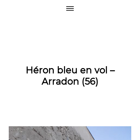
O
p
e
n
M
e
n
u
Héron bleu en vol –
Arradon (56)