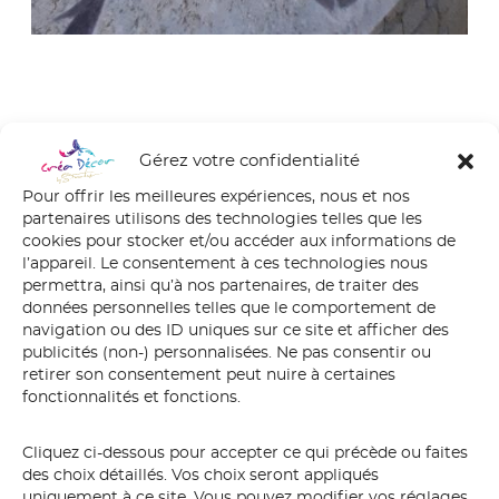
[vc_video
Gérez votre confidentialité
link= »https://youtu.be/IpzrYBHXLGA »
Pour offrir les meilleures expériences, nous et nos
align= »center » title= »Timelapse
partenaires utilisons des technologies telles que les
cookies pour stocker et/ou accéder aux informations de
Héron bleu en plein envol »]
l’appareil. Le consentement à ces technologies nous
permettra, ainsi qu’à nos partenaires, de traiter des
données personnelles telles que le comportement de
navigation ou des ID uniques sur ce site et afficher des
Coup de pub pour ce promoteur immobilier basé sur
publicités (non-) personnalisées. Ne pas consentir ou
Arradon
en
Morbihan
!
retirer son consentement peut nuire à certaines
fonctionnalités et fonctions.
Après l’acquisition de ce terrain avec bâtisse aux abords
d’un rond-point ou 20 000 voitures passent
Cliquez ci-dessous pour accepter ce qui précède ou faites
quotidiennement devant cette bâtisse, l’agence
Fravalo
des choix détaillés. Vos choix seront appliqués
Immobilier
m’a alors sollicité afin de réaliser cette
uniquement à ce site. Vous pouvez modifier vos réglages