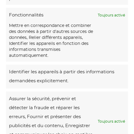
a
Fonctionnalités
Toujours activé
u
x
Mettre en correspondance et combiner
des données à partir d’autres sources de
-
données, Relier différents appareils,
m
Identifier les appareils en fonction des
informations transmises
a
Faux-marbre blanc veiné
automatiquement.
satiné dans cuisine
r
contemporaine noir mat
b
Identifier les appareils à partir des informations
r
demandées explicitement.
e
M
b
Assurer la sécurité, prévenir et
a
l
détecter la fraude et réparer les
i
a
erreurs, Fournir et présenter des
s
Toujours activé
n
publicités et du contenu, Enregistrer
o
c