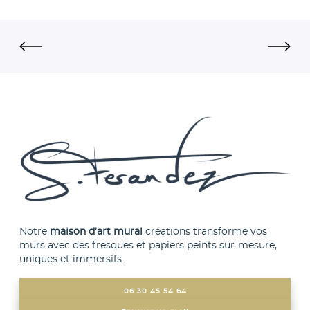
n
e
c
c
.
u
e
O
i
–
n
s
P
s
i
l
u
n
o
r
e
e
f
c
r
e
o
e
s
n
n
u
t
Notre
maison d’art mural
créations transforme vos
–
murs avec des fresques et papiers peints sur-mesure,
r
e
ç
uniques et immersifs.
l
m
a
a
p
06 30 45 54 64
s