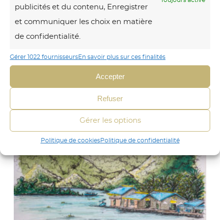
Toujours activé
publicités et du contenu, Enregistrer
et communiquer les choix en matière
Pose
de confidentialité.
A partir de
1432,00
€
TTC
C
Choix des options
e
Gérer 1022 fournisseurs
En savoir plus sur ces finalités
K
p
r
Accepter
a
o
d
n
Refuser
u
c
i
t
Gérer les options
h
a
p
a
Politique de cookies
Politique de confidentialité
l
n
u
s
a
i
e
b
u
u
r
s
r
v