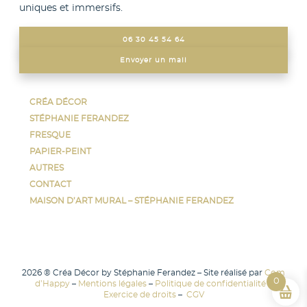
g
uniques et immersifs.
p
e
e
d
u
u
06 30 45 54 64
v
p
e
Envoyer un mail
r
n
o
t
d
ê
u
CRÉA DÉCOR
t
i
STÉPHANIE FERANDEZ
r
t
e
FRESQUE
c
PAPIER-PEINT
h
AUTRES
o
i
CONTACT
s
MAISON D’ART MURAL – STÉPHANIE FERANDEZ
i
e
s
s
u
r
2026 ® Créa Décor by Stéphanie Ferandez – Site réalisé par
Com
0
l
d’Happy
–
Mentions légales
–
Politique de confidentialité
–
Exercice de droits
–
CGV
a