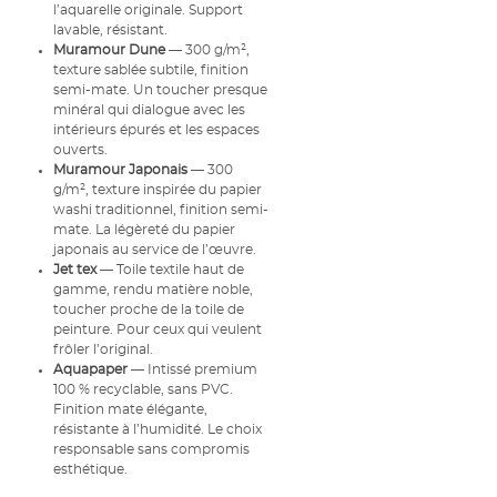
l’aquarelle originale. Support
lavable, résistant.
Muramour Dune
— 300 g/m²,
texture sablée subtile, finition
semi-mate. Un toucher presque
minéral qui dialogue avec les
intérieurs épurés et les espaces
ouverts.
Muramour Japonais
— 300
g/m², texture inspirée du papier
washi traditionnel, finition semi-
mate. La légèreté du papier
japonais au service de l’œuvre.
Jet tex
— Toile textile haut de
gamme, rendu matière noble,
toucher proche de la toile de
peinture. Pour ceux qui veulent
frôler l’original.
Aquapaper
— Intissé premium
100 % recyclable, sans PVC.
Finition mate élégante,
résistante à l’humidité. Le choix
responsable sans compromis
esthétique.