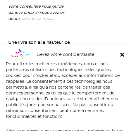
Votre conseillère vous guide
dans le choix si vous avez un
doute,
contactez-nous
.
Une livraison à la hauteur de
l’œuvre
Gérez votre confidentialité
Votre panoramique est
Pour offrir les meilleures expériences, nous et nos
partenaires utilisons des technologies telles que les
expédié en rouleau,
cookies pour stocker et/ou accéder aux informations de
soigneusement protégé dans
l’appareil. Le consentement à ces technologies nous
un tube rigide sur mesure.
permettra, ainsi qu’à nos partenaires, de traiter des
Délai de fabrication : 5 à 10
données personnelles telles que le comportement de
jours ouvrés. Livraison suivie
navigation ou des ID uniques sur ce site et afficher des
en France et en Europe.
publicités (non-) personnalisées. Ne pas consentir ou
retirer son consentement peut nuire à certaines
fonctionnalités et fonctions.
Certificat d’authenticité