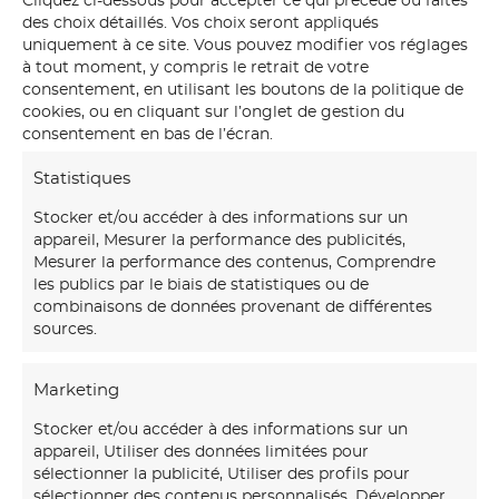
Cliquez ci-dessous pour accepter ce qui précède ou faites
des choix détaillés. Vos choix seront appliqués
Chaque panoramique S.
uniquement à ce site. Vous pouvez modifier vos réglages
Ferandez est accompagné
à tout moment, y compris le retrait de votre
d’un certificat d’authenticité
consentement, en utilisant les boutons de la politique de
signé à la main. Il atteste du
cookies, ou en cliquant sur l’onglet de gestion du
numéro de l’exemplaire sur les
consentement en bas de l’écran.
30 édités, de la date de
création et de l’authenticité de
Statistiques
l’impression.
Stocker et/ou accéder à des informations sur un
appareil, Mesurer la performance des publicités,
Ce certificat fait de votre
Mesurer la performance des contenus, Comprendre
panoramique une pièce de
les publics par le biais de statistiques ou de
collection, traçable, unique,
combinaisons de données provenant de différentes
transmissible.
sources.
Marketing
Stock disponible : 30
Stocker et/ou accéder à des informations sur un
exemplaires
appareil, Utiliser des données limitées pour
sélectionner la publicité, Utiliser des profils pour
sélectionner des contenus personnalisés, Développer